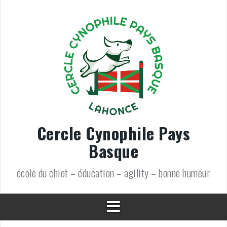
Aller
au
contenu
Cercle Cynophile Pays
Basque
école du chiot – éducation – agility – bonne humeur