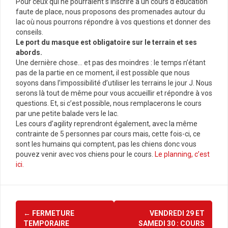
Pour ceux qui ne pourraient s’inscrire à un cours d’éducation
faute de place, nous proposons des promenades autour du
lac où nous pourrons répondre à vos questions et donner des
conseils.
Le port du masque est obligatoire sur le terrain et ses
abords.
Une dernière chose… et pas des moindres : le temps n’étant
pas de la partie en ce moment, il est possible que nous
soyons dans l’impossibilité d’utiliser les terrains le jour J. Nous
serons là tout de même pour vous accueillir et répondre à vos
questions. Et, si c’est possible, nous remplacerons le cours
par une petite balade vers le lac.
Les cours d’agility reprendront également, avec la même
contrainte de 5 personnes par cours mais, cette fois-ci, ce
sont les humains qui comptent, pas les chiens donc vous
pouvez venir avec vos chiens pour le cours.
Le planning, c’est
ici.
Navigation
←
FERMETURE
VENDREDI 29 ET
d'article
TEMPORAIRE
SAMEDI 30 : COURS