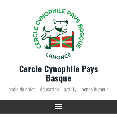
Aller
au
contenu
Cercle Cynophile Pays
Basque
école du chiot – éducation – agility – bonne humeur