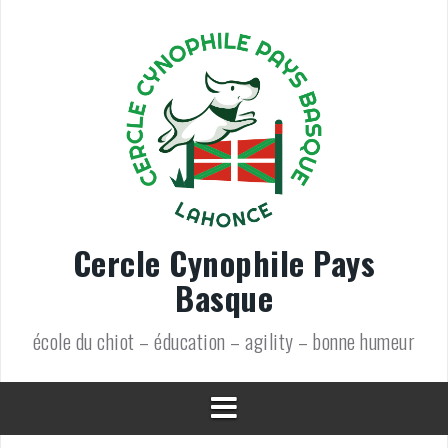
Aller
au
contenu
Cercle Cynophile Pays
Basque
école du chiot – éducation – agility – bonne humeur