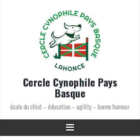
Aller
au
contenu
Cercle Cynophile Pays
Basque
école du chiot – éducation – agility – bonne humeur