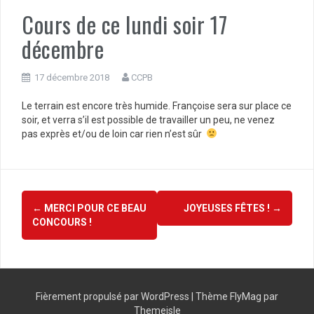
Cours de ce lundi soir 17
décembre
17 décembre 2018
CCPB
Le terrain est encore très humide. Françoise sera sur place ce
soir, et verra s’il est possible de travailler un peu, ne venez
pas exprès et/ou de loin car rien n’est sûr
Navigation
←
MERCI POUR CE BEAU
JOYEUSES FÊTES !
→
d'article
CONCOURS !
Fièrement propulsé par WordPress
|
Thème
FlyMag
par
Themeisle