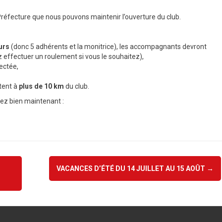
 Préfecture que nous pouvons maintenir l’ouverture du club.
urs
(donc 5 adhérents et la monitrice), les accompagnants devront
z effectuer un roulement si vous le souhaitez),
ectée,
tent à
plus de 10 km
du club.
sez bien maintenant :
VACANCES D’ÉTÉ DU 14 JUILLET AU 15 AOÛT
→