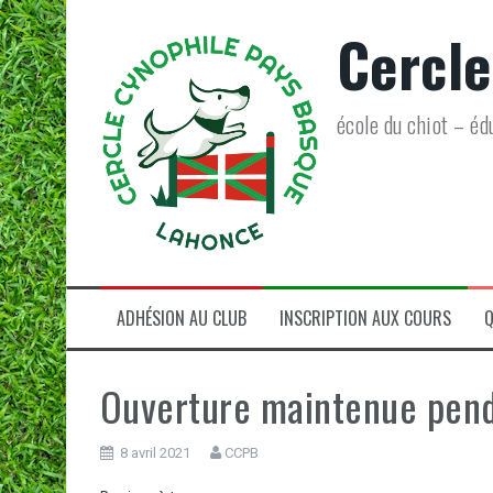
Aller
Cercle
au
contenu
école du chiot – éd
ADHÉSION AU CLUB
INSCRIPTION AUX COURS
Q
Ouverture maintenue pend
8 avril 2021
CCPB