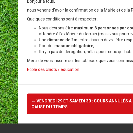
Bonjour à tous,
nous venons d’avoir la confirmation de la Mairie et de la
Quelques conditions sont à respecter :
Nous devrons être
maximum 6 personnes par co
attendre à l’extérieur du terrain (mais vous pourre
Une
distance de 2m
entre chacun devra être resp
Port du
masque obligatoire,
Il n’y a
pas
de dérogation, hélas, pour ceux qui habi
Merci de vous inscrire sur les tableaux que vous connais
Ecole des chiots / éducation
Navigation
←
VENDREDI 29 ET SAMEDI 30 : COURS ANNULÉS À
d'article
CAUSE DU TEMPS