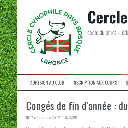
Aller
Cercle
au
contenu
école du chiot – éd
ADHÉSION AU CLUB
INSCRIPTION AUX COURS
Q
Congés de fin d’année : d
7 décembre 2017
CCPB