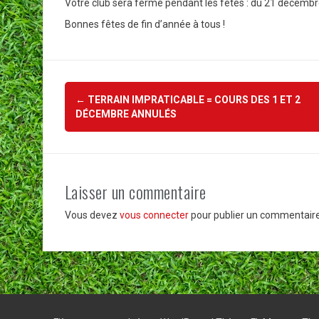
Votre club sera fermé pendant les fêtes : du 21 décembr
Bonnes fêtes de fin d’année à tous !
Navigation
←
TERRAIN IMPRATICABLE = COURS DES 1 ET 2
d'article
DÉCEMBRE ANNULÉS
Laisser un commentaire
Vous devez
vous connecter
pour publier un commentaire