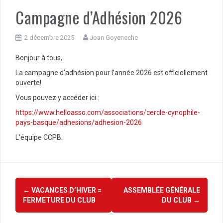
Campagne d’Adhésion 2026
2 décembre 2025
Joan Goyeneche
Bonjour à tous,
La campagne d’adhésion pour l’année 2026 est officiellement
ouverte!
Vous pouvez y accéder ici :
https://www.helloasso.com/associations/cercle-cynophile-
pays-basque/adhesions/adhesion-2026
L’équipe CCPB.
Navigation
←
VACANCES D’HIVER =
ASSEMBLÉE GÉNÉRALE
d'article
FERMETURE DU CLUB
DU CLUB
→