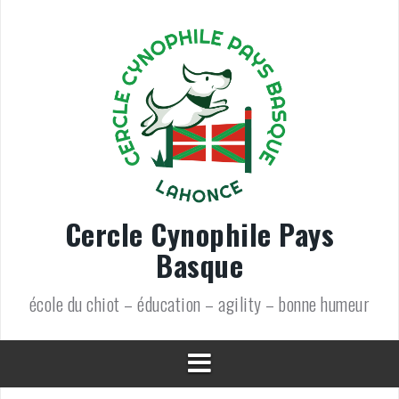
Aller
au
contenu
Cercle Cynophile Pays
Basque
école du chiot – éducation – agility – bonne humeur