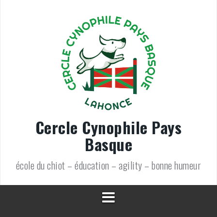
Aller
au
contenu
Cercle Cynophile Pays
Basque
école du chiot – éducation – agility – bonne humeur